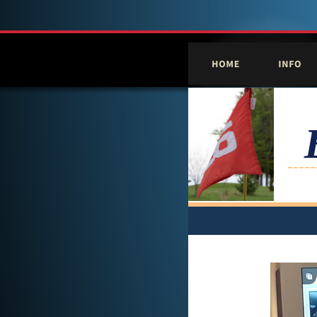
-----