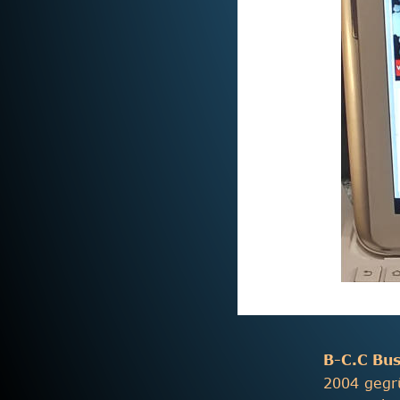
B-C.C Bus
2004 gegrü