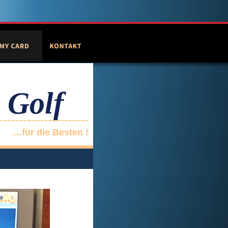
 Golf
----------------------
…für die Besten !