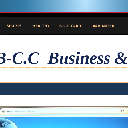
B-C.C  Business &
--------------------------------------------------------